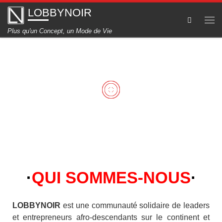
LOBBYNOIR
Skip to content
Me
Plus qu'un Concept, un Mode de Vie
·
QUI SOMMES-NOUS
·
LOBBYNOIR
est une communauté solidaire de leaders
et entrepreneurs afro-descendants sur le continent et