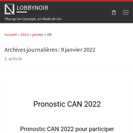
LOBBYNOIR
Skip to content
Men
Plus qu'un Concept, un Mode de Vie
Accueil
»
2022
»
janvier
»
09
Archives journalières :
9 janvier 2022
1 article