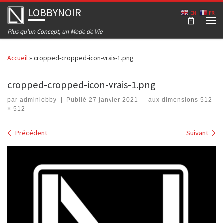
LOBBYNOIR
Skip to content
EN
FR
Men
Plus qu'un Concept, un Mode de Vie
Accueil
»
cropped-cropped-icon-vrais-1.png
cropped-cropped-icon-vrais-1.png
par
adminlobby
|
Publié
27 janvier 2021
-
aux dimensions
512
× 512
Navigation dans les images
Précédent
Suivant