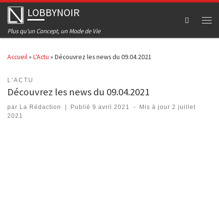
LOBBYNOIR
Skip to content
Men
Plus qu'un Concept, un Mode de Vie
Accueil
»
L'Actu
»
Découvrez les news du 09.04.2021
L'ACTU
Découvrez les news du 09.04.2021
par
La Rédaction
|
Publié
9 avril 2021
-
Mis à jour
2 juillet
2021