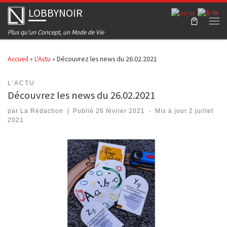
LOBBYNOIR
Skip to content
EN
FR
Men
Plus qu'un Concept, un Mode de Vie
Accueil
»
L'Actu
»
Découvrez les news du 26.02.2021
L'ACTU
Découvrez les news du 26.02.2021
par
La Rédaction
|
Publié
26 février 2021
-
Mis à jour
2 juillet
2021