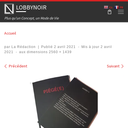
LOBBYNOIR
Skip to content
EN
FR
Men
Plus qu'un Concept, un Mode de Vie
Accueil
par
La Rédaction
|
Publié
2 avril 2021
-
Mis à jour
2 avril
2021
-
aux dimensions
2560 × 1439
Navigation dans les images
Précédent
Suivant