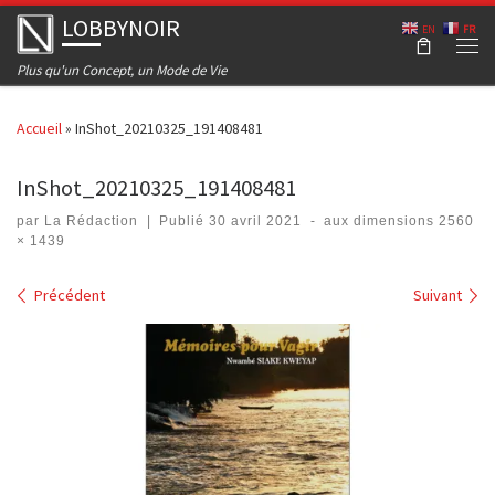
LOBBYNOIR
Skip to content
EN
FR
Men
Plus qu'un Concept, un Mode de Vie
Accueil
»
InShot_20210325_191408481
InShot_20210325_191408481
par
La Rédaction
|
Publié
30 avril 2021
-
aux dimensions
2560
× 1439
Navigation dans les images
Précédent
Suivant