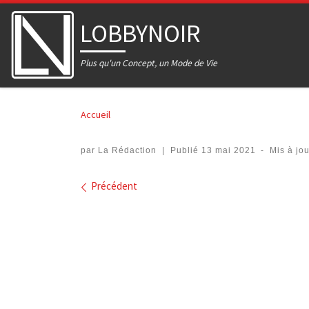
Skip to content
LOBBYNOIR
Plus qu'un Concept, un Mode de Vie
Accueil
par
La Rédaction
|
Publié
13 mai 2021
-
Mis à jo
Navigation dans les imag
Précédent