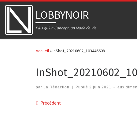
Skip to content
LOBBYNOIR
Plus qu'un Concept, un Mode de Vie
Accueil
»
InShot_20210602_103446608
InShot_20210602_1
par
La Rédaction
|
Publié
2 juin 2021
-
aux dime
Navigation dans les imag
Précédent