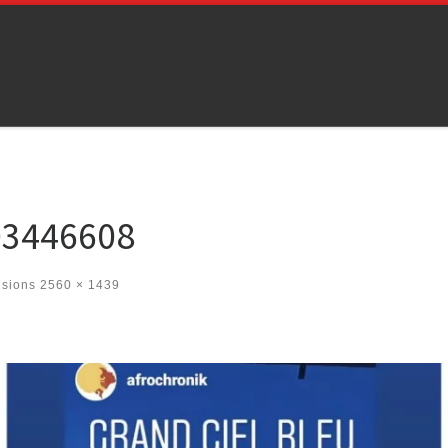
03446608
nsions
2560 × 1439
es