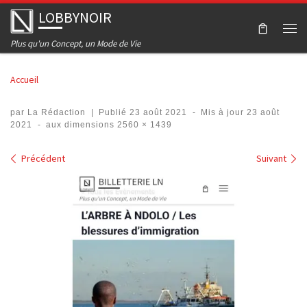
LOBBYNOIR
Skip to content
Men
Plus qu'un Concept, un Mode de Vie
Accueil
par
La Rédaction
|
Publié
23 août 2021
-
Mis à jour
23 août
2021
-
aux dimensions
2560 × 1439
Navigation dans les images
Précédent
Suivant