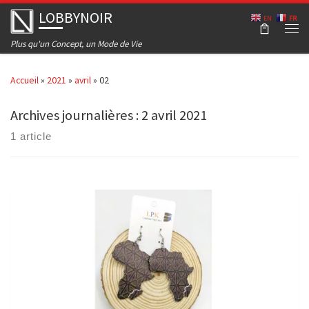
LOBBYNOIR
Skip to content
EN
FR
Men
Plus qu'un Concept, un Mode de Vie
Accueil
»
2021
»
avril
»
02
Archives journalières :
2 avril 2021
1 article