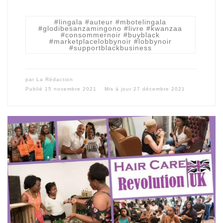
#lingala #auteur #mbotelingala
#glodibesanzamingono #livre #kwanzaa
#consommernoir #buyblack
#marketplacelobbynoir #lobbynoir
#supportblackbusiness
par
La Rédaction
Publié
15 novembre 2021
Mis à jour
27 décembre 2021