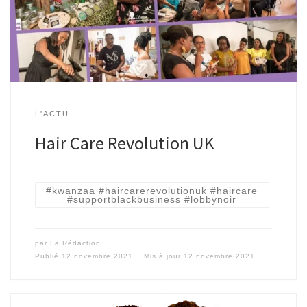
L'ACTU
Hair Care Revolution UK
#kwanzaa #haircarerevolutionuk #haircare
#supportblackbusiness #lobbynoir
par
La Rédaction
Publié
12 novembre 2021
Mis à jour
12 novembre 2021