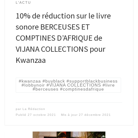
L'ACTU
10% de réduction sur le livre
sonore BERCEUSES ET
COMPTINES D’AFRIQUE de
VIJANA COLLECTIONS pour
Kwanzaa
#kwanzaa #buyblack #supportblackbusiness
#lobbynoir #VIJANA COLLECTIONS #livre
#berceuses #comptinesdafrique
par
La Rédaction
Publié
27 octobre 2021
Mis à jour
27 décembre 2021