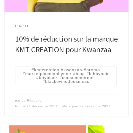
L'ACTU
10% de réduction sur la marque
KMT CREATION pour Kwanzaa
#kmtcreation #kwanzaa #promo
#marketplacelobbynoir #blog #lobbynoir
#buyblack #consommernoir
#blackownedbusiness
par
La Rédaction
Publié
24 décembre 2021
Mis à jour
27 décembre 2021