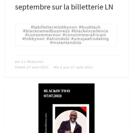
septembre sur la billetterie LN
#labilletterielobbynoir #buyblack
#blackownedbusiness #blackexcellence
#consommernoir #consommerafricain
#lobbynoir #afrondolo #umojaafrodating
#instantsndolo
par
La Rédaction
Publié
27 août 2021
Mis à jour
27 août 2021