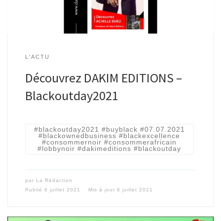
L'ACTU
Découvrez DAKIM EDITIONS –
Blackoutday2021
#blackoutday2021 #buyblack #07.07.2021
#blackownedbusiness #blackexcellence
#consommernoir #consommerafricain
#lobbynoir #dakimeditions #blackoutday
par
La Rédaction
Publié
6 juillet 2021
Mis à jour
6 juillet 2021