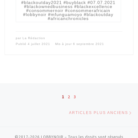
#blackoutday2021 #buyblack #07.07.2021
#blackownedbusiness #blackexcellence
#consommernoir #consommerafricain
#lobbynoir #mfunguamoyo #blackoutday
#africanchronicles
par
La Rédaction
Publié
4 juillet 2021
Mis à jour
6 septembre 2021
Posts navigation
1
2
3
Ar
ARTICLES PLUS ANCIENS
©2017-2026
LOBBYNOIR
–
Tous les droits sont réservés