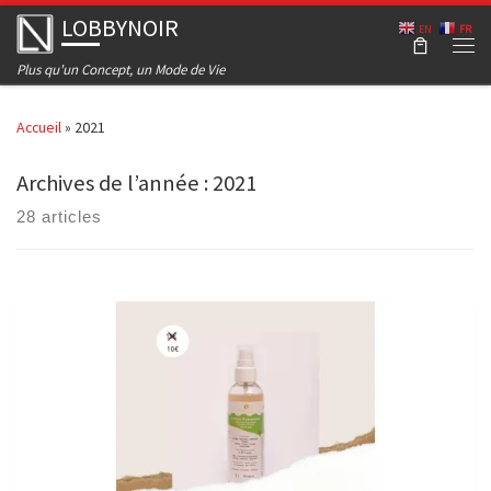
LOBBYNOIR
Skip to content
EN
FR
Men
Plus qu'un Concept, un Mode de Vie
Accueil
»
2021
Archives de l’année :
2021
28 articles