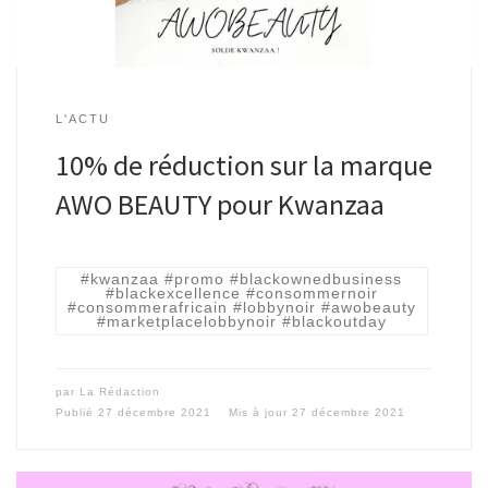
L'ACTU
10% de réduction sur la marque
AWO BEAUTY pour Kwanzaa
#kwanzaa #promo #blackownedbusiness
#blackexcellence #consommernoir
#consommerafricain #lobbynoir #awobeauty
#marketplacelobbynoir #blackoutday
par
La Rédaction
Publié
27 décembre 2021
Mis à jour
27 décembre 2021