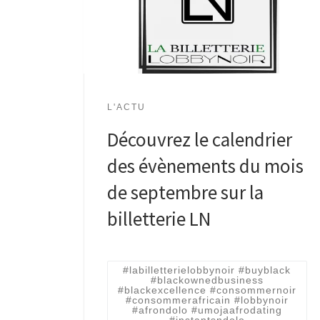
L'ACTU
Découvrez le calendrier
des évènements du mois
de septembre sur la
billetterie LN
#labilletterielobbynoir #buyblack
#blackownedbusiness
#blackexcellence #consommernoir
#consommerafricain #lobbynoir
#afrondolo #umojaafrodating
#instantsndolo