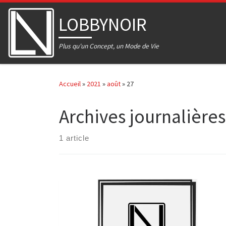
Skip to content
LOBBYNOIR
Plus qu'un Concept, un Mode de Vie
Accueil
»
2021
»
août
»
27
Archives journalières
1 article