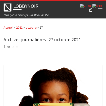
LOBBYNOIR
Skip to content
EN
FR
Men
Plus qu'un Concept, un Mode de Vie
Accueil
»
2021
»
octobre
»
27
Archives journalières :
27 octobre 2021
1 article