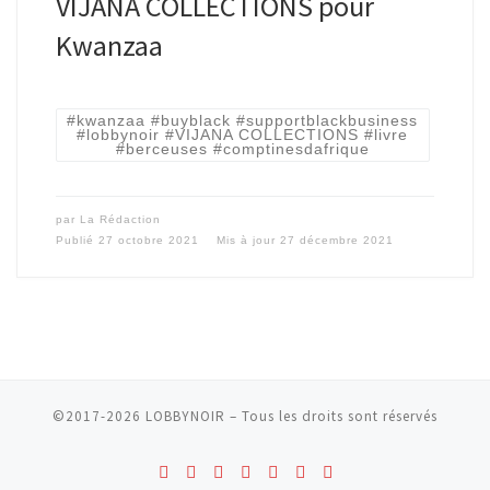
VIJANA COLLECTIONS pour
Kwanzaa
#kwanzaa #buyblack #supportblackbusiness
#lobbynoir #VIJANA COLLECTIONS #livre
#berceuses #comptinesdafrique
par
La Rédaction
Publié
27 octobre 2021
Mis à jour
27 décembre 2021
©2017-2026
LOBBYNOIR
–
Tous les droits sont réservés