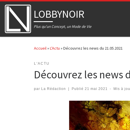
Skip to content
LOBBYNOIR
Plus qu'un Concept, un Mode de Vie
Accueil
»
L'Actu
»
Découvrez les news du 21.05.2021
L'ACTU
Découvrez les news 
par
La Rédaction
|
Publié
21 mai 2021
-
Mis à jo