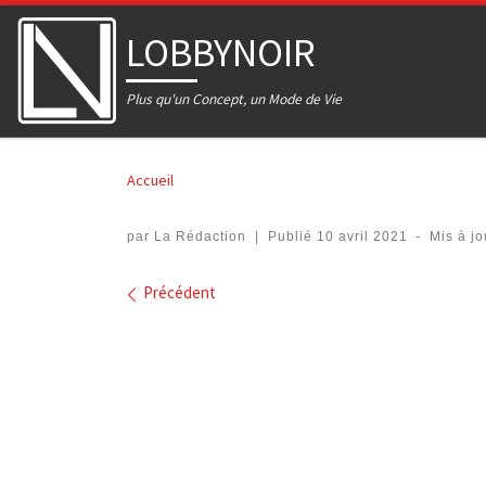
Skip to content
LOBBYNOIR
Plus qu'un Concept, un Mode de Vie
Accueil
par
La Rédaction
|
Publié
10 avril 2021
-
Mis à j
Navigation dans les imag
Précédent