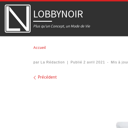
Skip to content
LOBBYNOIR
Plus qu'un Concept, un Mode de Vie
Accueil
par
La Rédaction
|
Publié
2 avril 2021
-
Mis à jo
Navigation dans les imag
Précédent