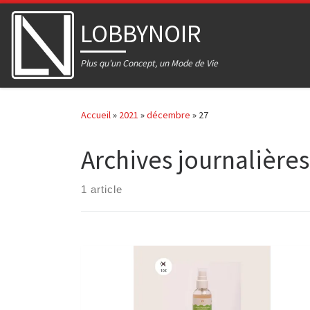
Skip to content
LOBBYNOIR
Plus qu'un Concept, un Mode de Vie
Accueil
»
2021
»
décembre
»
27
Archives journalières
1 article