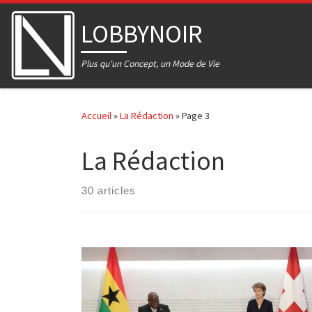
Skip to content
LOBBYNOIR
Plus qu'un Concept, un Mode de Vie
Accueil
»
La Rédaction
»
Page 3
La Rédaction
30 articles