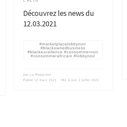
L'ACTU
Découvrez les news du
12.03.2021
#marketplacelobbynoir
#blackownedbusiness
#blackexcellence #consommernoir
#consommerafricain #lobbynoir
par
La Rédaction
Publié
12 mars 2021
Mis à jour
2 juillet 2021