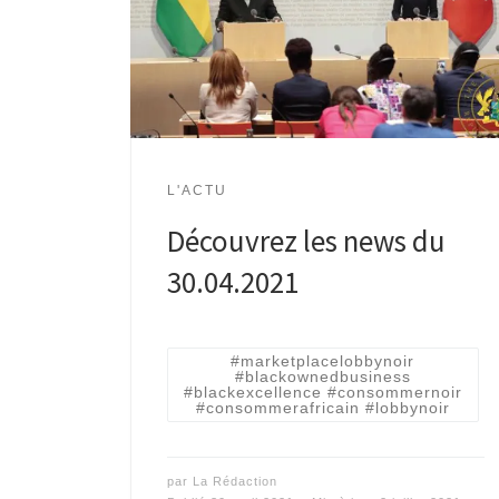
L'ACTU
Découvrez les news du
30.04.2021
#marketplacelobbynoir
#blackownedbusiness
#blackexcellence #consommernoir
#consommerafricain #lobbynoir
par
La Rédaction