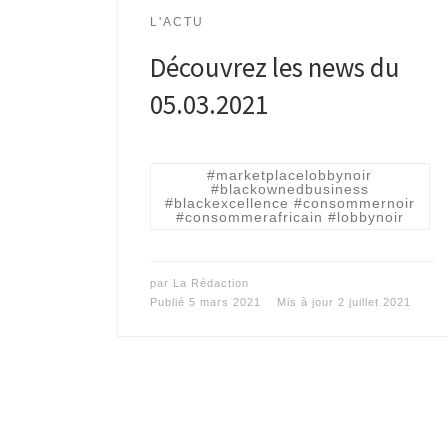
L'ACTU
Découvrez les news du
05.03.2021
#marketplacelobbynoir
#blackownedbusiness
#blackexcellence #consommernoir
#consommerafricain #lobbynoir
par
La Rédaction
Publié
5 mars 2021
Mis à jour
2 juillet 2021