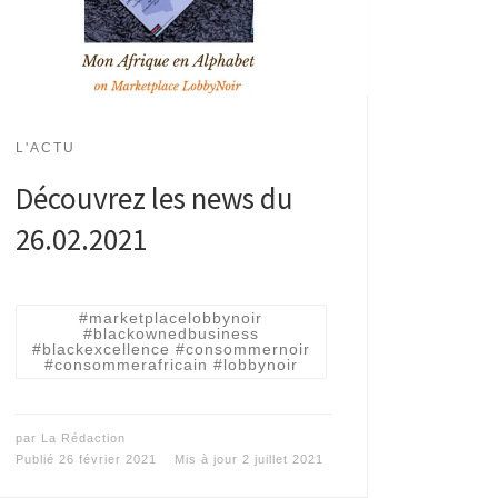
L'ACTU
Découvrez les news du
26.02.2021
#marketplacelobbynoir
#blackownedbusiness
#blackexcellence #consommernoir
#consommerafricain #lobbynoir
par
La Rédaction
Publié
26 février 2021
Mis à jour
2 juillet 2021