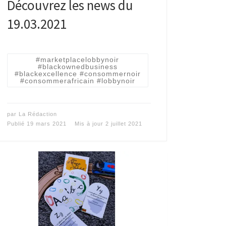
Découvrez les news du
19.03.2021
#marketplacelobbynoir
#blackownedbusiness
#blackexcellence #consommernoir
#consommerafricain #lobbynoir
par
La Rédaction
Publié
19 mars 2021
Mis à jour
2 juillet 2021