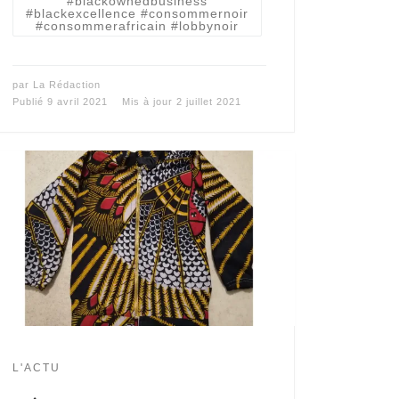
#blackownedbusiness
#blackexcellence #consommernoir
#consommerafricain #lobbynoir
par
La Rédaction
Publié
9 avril 2021
Mis à jour
2 juillet 2021
L'ACTU