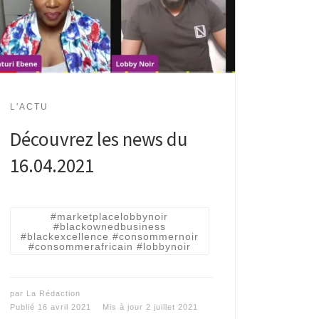
L'ACTU
Découvrez les news du
16.04.2021
#marketplacelobbynoir
#blackownedbusiness
#blackexcellence #consommernoir
#consommerafricain #lobbynoir
par
La Rédaction
Publié
16 avril 2021
Mis à jour
2 juillet 2021