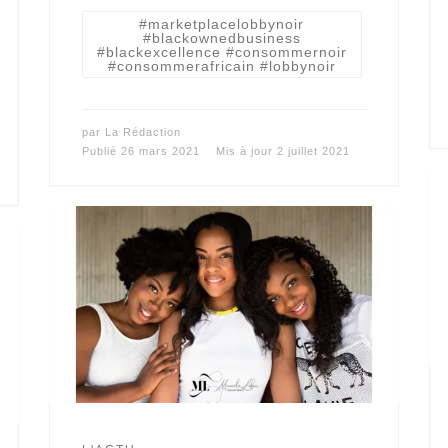
#marketplacelobbynoir
#blackownedbusiness
#blackexcellence #consommernoir
#consommerafricain #lobbynoir
par
La Rédaction
Publié
26 mars 2021
Mis à jour
2 juillet 2021