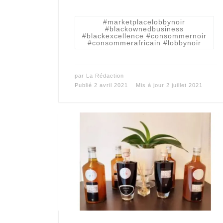
#marketplacelobbynoir
#blackownedbusiness
#blackexcellence #consommernoir
#consommerafricain #lobbynoir
par
La Rédaction
Publié
2 avril 2021
Mis à jour
2 juillet 2021